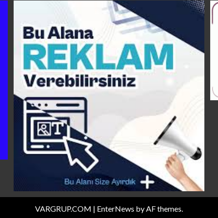
VARGRUP.COM
|
EnterNews
by AF themes.