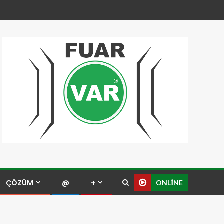
ÇÖZÜM
@
+
ONLINE