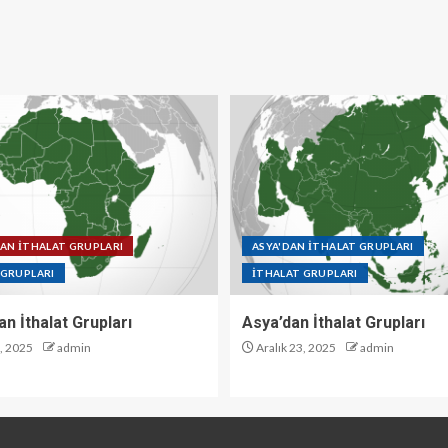
DAN İTHALAT GRUPLARI
ASYA'DAN İTHALAT GRUPLARI
 GRUPLARI
İTHALAT GRUPLARI
an İthalat Grupları
Asya’dan İthalat Grupları
3, 2025
admin
Aralık 23, 2025
admin