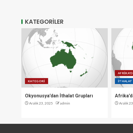
KATEGORİLER
AFRİKA'
KATEGORI
İTHALAT
Okyonusya’dan İthalat Grupları
Afrika’d
Aralık 23, 2025
admin
Aralık 2