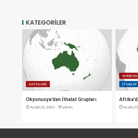
KATEGORİLER
AFRİKA'
KATEGORI
İTHALAT
Okyonusya’dan İthalat Grupları
Afrika’d
Aralık 23, 2025
admin
Aralık 2