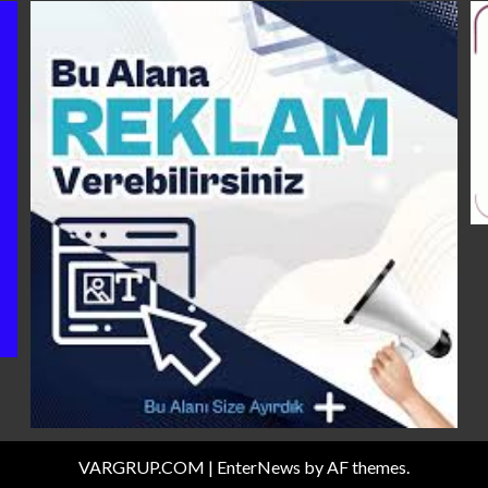
VARGRUP.COM
|
EnterNews
by AF themes.