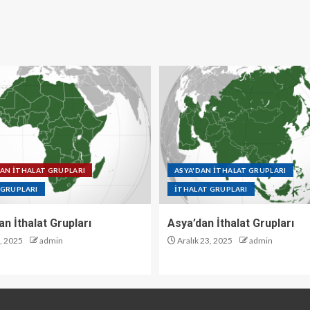
DAN İTHALAT GRUPLARI
ASYA'DAN İTHALAT GRUPLARI
 GRUPLARI
İTHALAT GRUPLARI
an İthalat Grupları
Asya’dan İthalat Grupları
3, 2025
admin
Aralık 23, 2025
admin