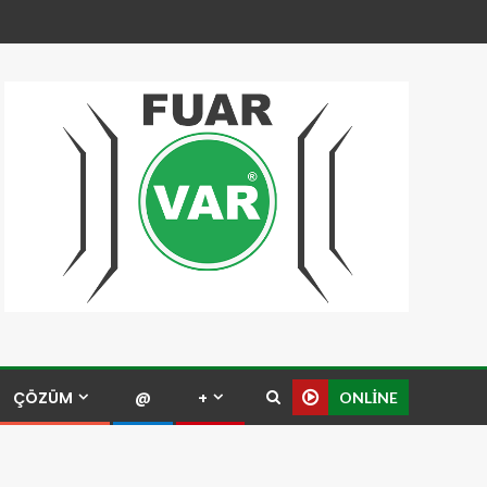
ÇÖZÜM
@
+
ONLINE