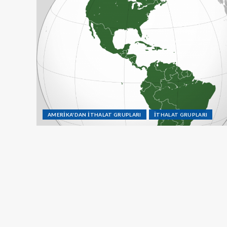
AMERİKA'DAN İTHALAT GRUPLARI
İTHALAT GRUPLARI