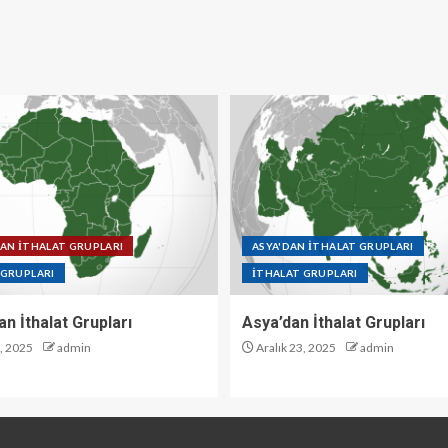
DAN İTHALAT GRUPLARI
ASYA'DAN İTHALAT GRUPLARI
 GRUPLARI
İTHALAT GRUPLARI
an İthalat Grupları
Asya’dan İthalat Grupları
3, 2025
admin
Aralık 23, 2025
admin