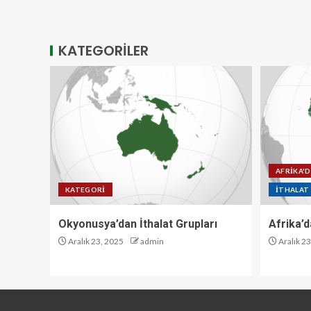
KATEGORİLER
AFRİKA'
KATEGORI
İTHALAT
Okyonusya’dan İthalat Grupları
Afrika’d
Aralık 23, 2025
admin
Aralık 2