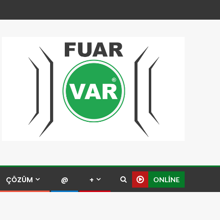
ÇÖZÜM
@
+
ONLINE