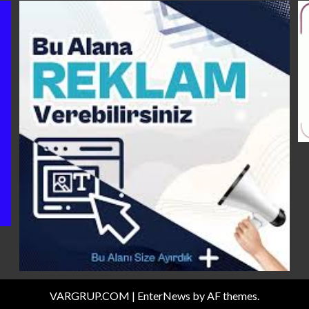
VARGRUP.COM
|
EnterNews
by AF themes.