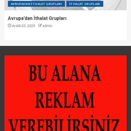
AVRUPADAN İTHALAT GRUPLARI
İTHALAT GRUPLARI
Avrupa’dan İthalat Grupları
Aralık 23, 2025
admin