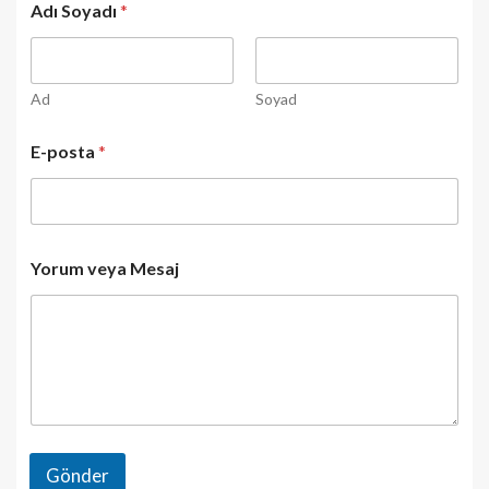
Adı Soyadı
*
o
r
u
m
S
Ad
Soyad
o
y
E-posta
*
a
d
ı
v
e
y
Yorum veya Mesaj
a
Gönder