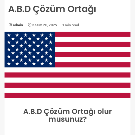
A.B.D Çözüm Ortağı
admin
Kasım 20, 2025
1 min read
A.B.D Çözüm Ortağı olur
musunuz?
Y